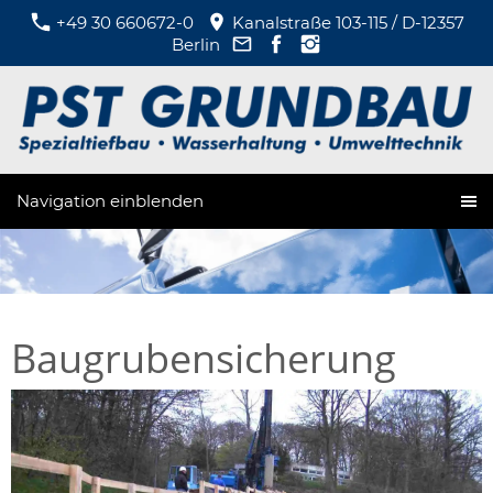
+49 30 660672-0
Kanalstraße 103-115 / D-12357
Berlin
Navigation einblenden
Baugrubensicherung