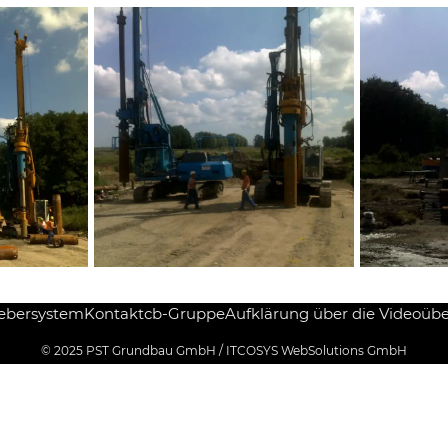
ebersystem
Kontakt
cb-Gruppe
Aufklärung über die Videoüb
© 2025
PST Grundbau GmbH
/
ITCOSYS WebSolutions GmbH