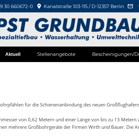
9 30 660672-0
Kanalstraße 103-115 / D-12357 Berlin
Stellenangebote
Bescheinigungen/D
Aktuell
rpfählen für die Schienenanbindung des neuen Großflughafens Be
esser von 0,62 Metern und einer Länge von bis zu 13 Metern zu
ommen mehrere Großbohrgeräte der Firmen Wirth und Bauer. Die A