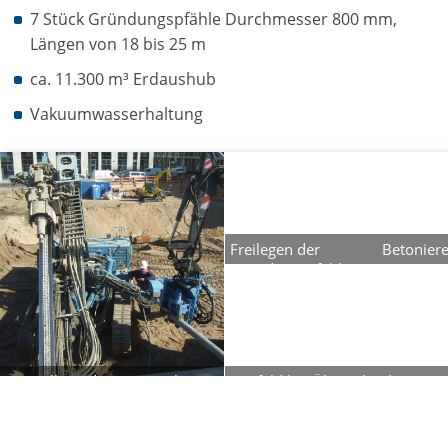
7 Stück Gründungspfähle Durchmesser 800 mm,
Längen von 18 bis 25 m
ca. 11.300 m³ Erdaushub
Vakuumwasserhaltung
Freilegen der
Betonier
Gründungspfähle und
eines
Aushub Tiefteil
Gründung
Herstellung der Daueranker in
Baufeld bei Übergabe der 1.
der Pfahlwand
Teilfläche