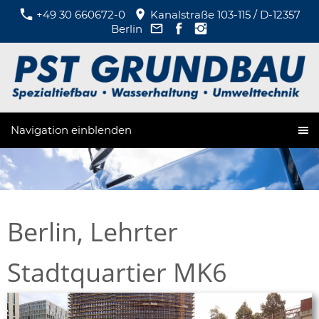
+49 30 660672-0
Kanalstraße 103-115 / D-12357
Berlin
Navigation einblenden
Berlin, Lehrter
Stadtquartier MK6